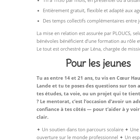
1h à 1h30 par mois, en présentiel ou à dista
Entièrement gratuit, flexible et adapté aux 
Des temps collectifs complémentaires entre 
La mise en relation est assurée par PLOUCS, sel
bénévoles bénéficient d’une formation au rôle e
Le tout est orchestré par Léna, chargée de miss
Pour les jeunes
Tu as entre 14 et 21 ans, tu vis en Cœur Ha
Lande et tu te poses des questions sur ton a
tes études, ta voie, ou un projet qui te tien
? Le mentorat, c’est l’occasion d’avoir un ad
confiance à tes côtés — pour t’aider à y voir
clair.
✦ Un soutien dans ton parcours scolaire ✦ Une
ouverture sur le monde professionnel ✦ Un es