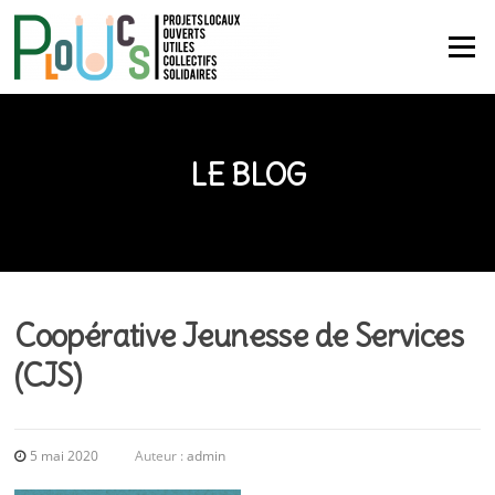
Aller
au
Menu
contenu
LE BLOG
Coopérative Jeunesse de Services
(CJS)
5 mai 2020
Auteur :
admin